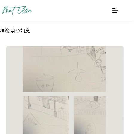
跳
至
主
要
標籤
身心訊息
內
容