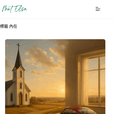
跳
至
主
要
標籤
內在
內
容