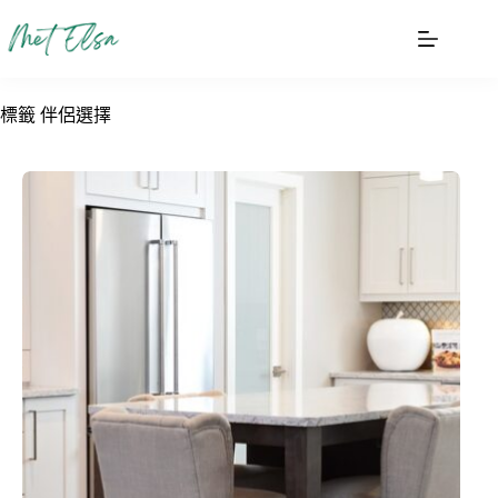
跳
至
主
要
標籤
伴侶選擇
內
容