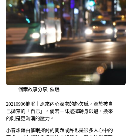
個案故事分享
,
催眠
20210906催眠｜原來內心深處的虧欠感，源於被自
己拋棄的「自己」。倘若一昧選擇轉身逃避，換來
的則是更洶湧的壓力。
小春想藉由催眠探討的問題或許也是很多人心中的