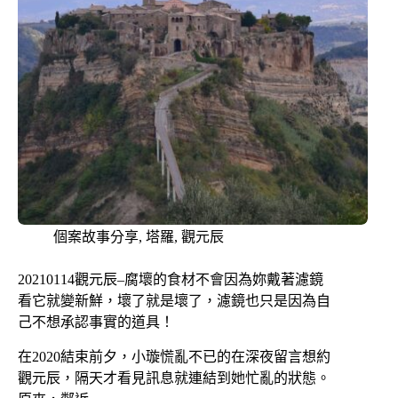
個案故事分享
,
塔羅
,
觀元辰
20210114觀元辰–腐壞的食材不會因為妳戴著濾鏡
看它就變新鮮，壞了就是壞了，濾鏡也只是因為自
己不想承認事實的道具！
在2020結束前夕，小璇慌亂不已的在深夜留言想約
觀元辰，隔天才看見訊息就連結到她忙亂的狀態。